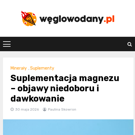
Skip
to
content
weglowodany.p
Minerały
,
Suplementy
Suplementacja magnezu
– objawy niedoboru i
dawkowanie
30 maja 2026
Paulina Skowron