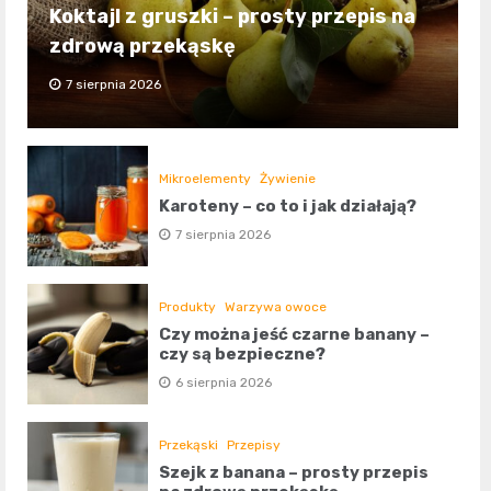
Koktajl z gruszki – prosty przepis na
zdrową przekąskę
7 sierpnia 2026
Mikroelementy
Żywienie
Karoteny – co to i jak działają?
7 sierpnia 2026
Produkty
Warzywa owoce
Czy można jeść czarne banany –
czy są bezpieczne?
6 sierpnia 2026
Przekąski
Przepisy
Szejk z banana – prosty przepis