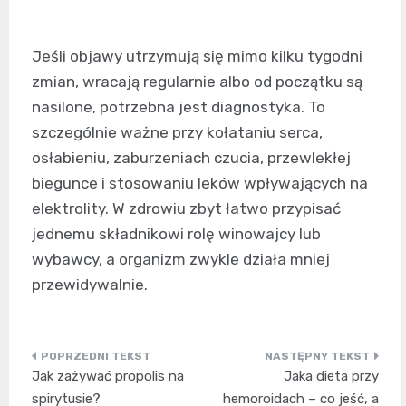
Jeśli objawy utrzymują się mimo kilku tygodni
zmian, wracają regularnie albo od początku są
nasilone, potrzebna jest diagnostyka. To
szczególnie ważne przy kołataniu serca,
osłabieniu, zaburzeniach czucia, przewlekłej
biegunce i stosowaniu leków wpływających na
elektrolity. W zdrowiu zbyt łatwo przypisać
jednemu składnikowi rolę winowajcy lub
wybawcy, a organizm zwykle działa mniej
przewidywalnie.
Nawigacja
Jak zażywać propolis na
Jaka dieta przy
wpisu
spirytusie?
hemoroidach – co jeść, a