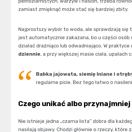
pełnoziarnistych, warzyw i nasion, trzeba równ
zamiast zmięknąć może stać się bardziej zbity.
Najprostszy wybór to woda, ale sprawdzają się te
jest automatycznie zakazana, bo u części osób
działać drażniąco lub odwadniająco. W praktyc
dziennie
, a przy większej masie ciała, upałach
Babka jajowata, siemię lniane i otręb
regularne picie. Bez tego łatwo o nasilen
Czego unikać albo przynajmnie
Nie istnieje jedna „czarna lista” dobra dla każ
nasilają objawy. Chodzi głównie o rzeczy, które 