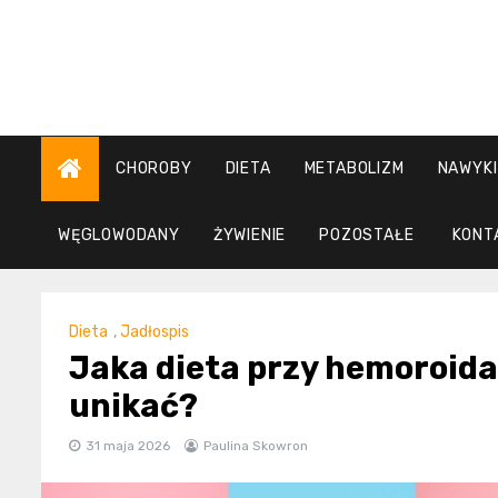
Skip
to
content
CHOROBY
DIETA
METABOLIZM
NAWYKI
WĘGLOWODANY
ŻYWIENIE
POZOSTAŁE
KONT
Dieta
,
Jadłospis
Jaka dieta przy hemoroidac
unikać?
31 maja 2026
Paulina Skowron