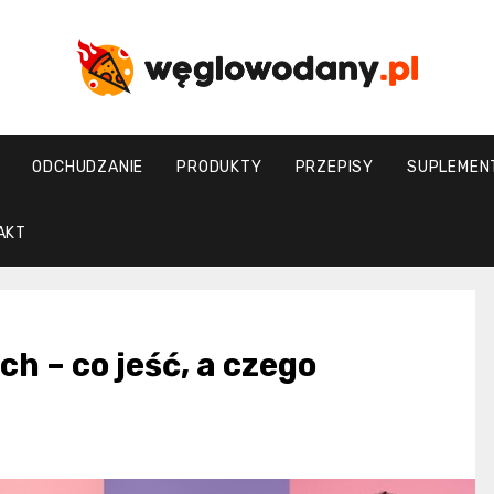
weglowodany.p
ODCHUDZANIE
PRODUKTY
PRZEPISY
SUPLEMEN
AKT
h – co jeść, a czego