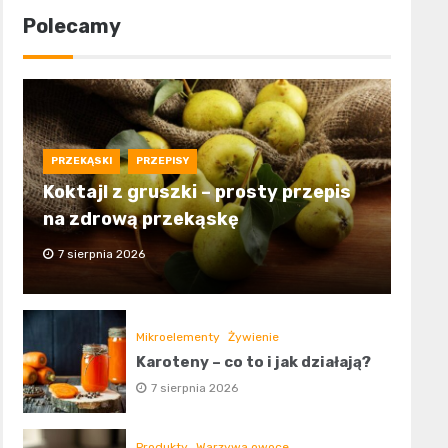
Polecamy
PRZEKĄSKI
PRZEPISY
Koktajl z gruszki – prosty przepis
na zdrową przekąskę
7 sierpnia 2026
Mikroelementy
Żywienie
Karoteny – co to i jak działają?
7 sierpnia 2026
Produkty
Warzywa owoce