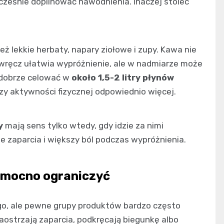
ocześnie dopilnować nawodnienia. Inaczej stolec
ż lekkie herbaty, napary ziołowe i zupy. Kawa nie
 wręcz ułatwia wypróżnienie, ale w nadmiarze może
e dobrze celować w
około 1,5-2 litry płynów
 czy aktywności fizycznej odpowiednio więcej.
y
mają sens tylko wtedy, gdy idzie za nimi
ie zaparcia i większy ból podczas wypróżnienia.
j mocno ograniczyć
dego, ale pewne grupy produktów bardzo często
zaostrzają zaparcia, podkręcają biegunkę albo