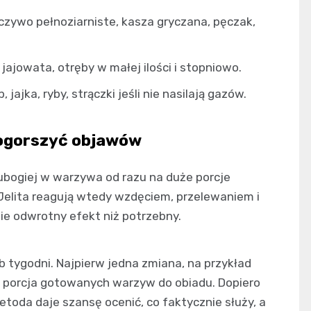
czywo pełnoziarniste, kasza gryczana, pęczak,
 jajowata, otręby w małej ilości i stopniowo.
, jajka, ryby, strączki jeśli nie nasilają gazów.
pogorszyć objawów
ubogiej w warzywa od razu na duże porcje
Jelita reagują wtedy wzdęciem, przelewaniem i
ie odwrotny efekt niż potrzebny.
ub tygodni. Najpierw jedna zmiana, na przykład
a porcja gotowanych warzyw do obiadu. Dopiero
toda daje szansę ocenić, co faktycznie służy, a