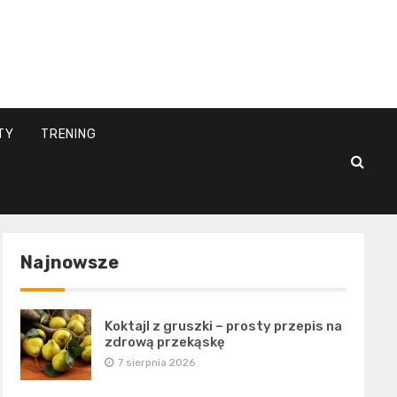
l
TY
TRENING
Najnowsze
Koktajl z gruszki – prosty przepis na
zdrową przekąskę
7 sierpnia 2026