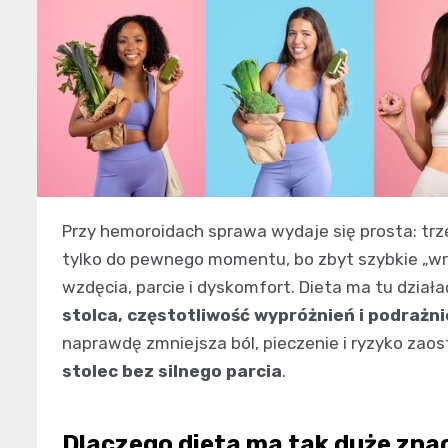
Przy hemoroidach sprawa wydaje się prosta: trze
tylko do pewnego momentu, bo zbyt szybkie „wrzuc
wzdęcia, parcie i dyskomfort. Dieta ma tu działać
stolca, częstotliwość wypróżnień i podrażn
naprawdę zmniejsza ból, pieczenie i ryzyko zaos
stolec bez silnego parcia
.
Dlaczego dieta ma tak duże zna