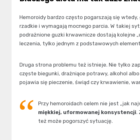
Hemoroidy bardzo często pogarszają się wtedy, g
rzadkie i wymagają mocnego parcia. W takiej sytu
podrażnione guzki krwawnicze dostają kolejne „u
leczenia, tylko jednym z podstawowych element
Druga strona problemu też istnieje. Nie tylko z
częste biegunki, drażniące potrawy, alkohol alb
pojawia się pieczenie, świąd czy krwawienie, wart
Przy hemoroidach celem nie jest „jak naj
miękkiej, uformowanej konsystencji
.
też może pogorszyć sytuację.