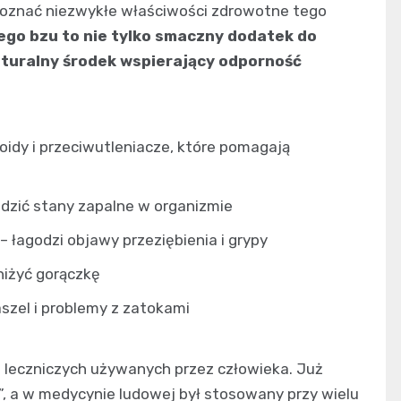
poznać niezwykłe właściwości zdrowotne tego
ego bzu to nie tylko smaczny dodatek do
aturalny środek wspierający odporność
oidy i przeciwutleniacze, które pomagają
dzić stany zapalne w organizmie
– łagodzi objawy przeziębienia i grypy
iżyć gorączkę
aszel i problemy z zatokami
in leczniczych używanych przez człowieka. Już
, a w medycynie ludowej był stosowany przy wielu