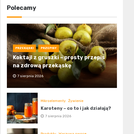
Polecamy
PRZEKĄSKI
PRZEPISY
Koktajl z gruszki – prosty przepis
na zdrową przekąskę
7 sierpnia 2026
Mikroelementy
Żywienie
Karoteny – co to i jak działają?
7 sierpnia 2026
Produkty
Warzywa owoce