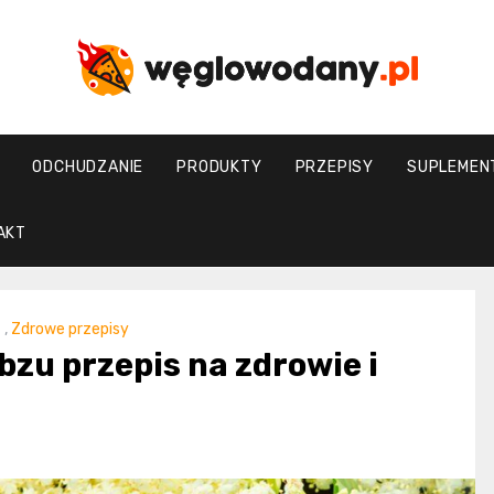
weglowodany.p
ODCHUDZANIE
PRODUKTY
PRZEPISY
SUPLEMEN
AKT
,
Zdrowe przepisy
bzu przepis na zdrowie i