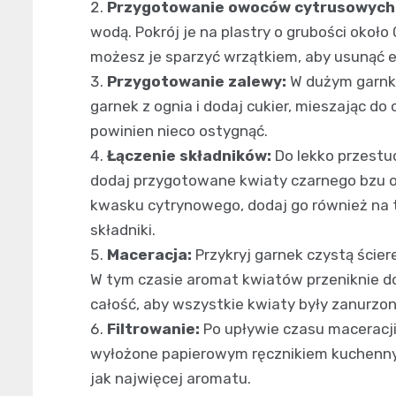
Przygotowanie owoców cytrusowych
wodą. Pokrój je na plastry o grubości okoł
możesz je sparzyć wrzątkiem, aby usunąć e
Przygotowanie zalewy:
W dużym garnku
garnek z ognia i dodaj cukier, mieszając d
powinien nieco ostygnąć.
Łączenie składników:
Do lekko przestu
dodaj przygotowane kwiaty czarnego bzu or
kwasku cytrynowego, dodaj go również na t
składniki.
Maceracja:
Przykryj garnek czystą ścier
W tym czasie aromat kwiatów przeniknie do
całość, aby wszystkie kwiaty były zanurzon
Filtrowanie:
Po upływie czasu maceracji, 
wyłożone papierowym ręcznikiem kuchennym
jak najwięcej aromatu.