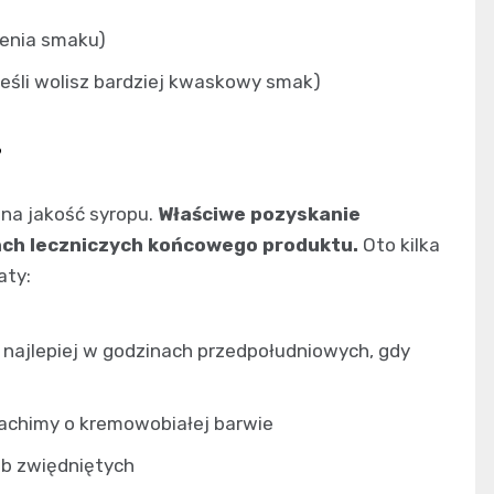
cenia smaku)
jeśli wolisz bardziej kwaskowy smak)
?
na jakość syropu.
Właściwe pozyskanie
ach leczniczych końcowego produktu.
Oto kilka
aty:
, najlepiej w godzinach przedpołudniowych, gdy
dachimy o kremowobiałej barwie
ub zwiędniętych