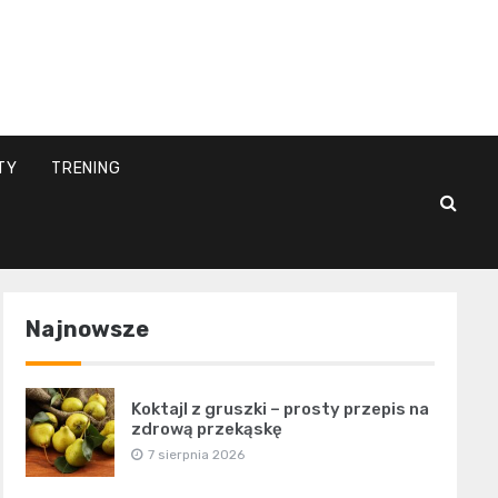
l
TY
TRENING
Najnowsze
Koktajl z gruszki – prosty przepis na
zdrową przekąskę
7 sierpnia 2026