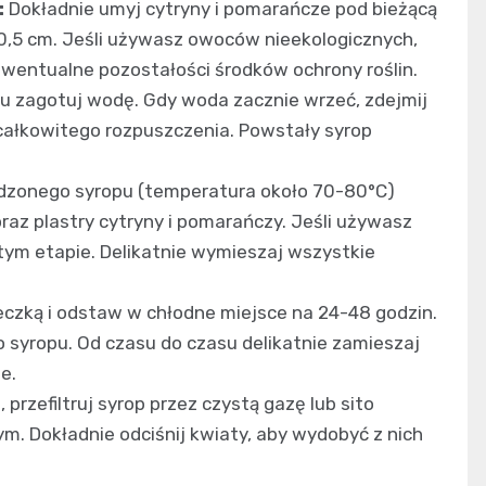
:
Dokładnie umyj cytryny i pomarańcze pod bieżącą
o 0,5 cm. Jeśli używasz owoców nieekologicznych,
wentualne pozostałości środków ochrony roślin.
 zagotuj wodę. Gdy woda zacznie wrzeć, zdejmij
o całkowitego rozpuszczenia. Powstały syrop
dzonego syropu (temperatura około 70-80°C)
az plastry cytryny i pomarańczy. Jeśli używasz
ym etapie. Delikatnie wymieszaj wszystkie
eczką i odstaw w chłodne miejsce na 24-48 godzin.
 syropu. Od czasu do czasu delikatnie zamieszaj
e.
przefiltruj syrop przez czystą gazę lub sito
. Dokładnie odciśnij kwiaty, aby wydobyć z nich