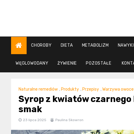
Skip
to
content
CHOROBY
DIETA
METABOLIZM
NAWYKI
WĘGLOWODANY
ŻYWIENIE
POZOSTAŁE
KONT
Naturalne remediów
,
Produkty
,
Przepisy
,
Warzywa owoce
Syrop z kwiatów czarnego 
smak
23 lipca 2025
Paulina Skowron