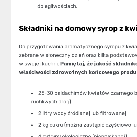
dolegliwościach.
Składniki na domowy syrop z kw
Do przygotowania aromatycznego syropu z kwia
zebrane w słoneczny dzień oraz kilka podstawo
w swojej kuchni.
Pamiętaj, że jakość składni
właściwości zdrowotnych końcowego produ
25-30 baldachimów kwiatów czarnego bzu
ruchliwych dróg)
2 litry wody źródlanej lub filtrowanej
2 kg cukru (można zastąpić częściowo lu
4 cytryny ekologiczne (niepryskanej)