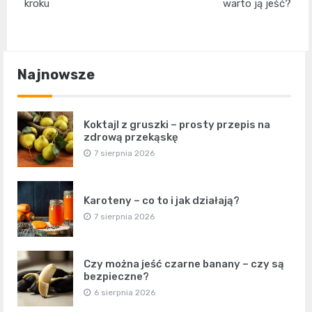
kroku
warto ją jeść?
Najnowsze
Koktajl z gruszki – prosty przepis na
zdrową przekąskę
7 sierpnia 2026
Karoteny – co to i jak działają?
7 sierpnia 2026
Czy można jeść czarne banany – czy są
bezpieczne?
6 sierpnia 2026