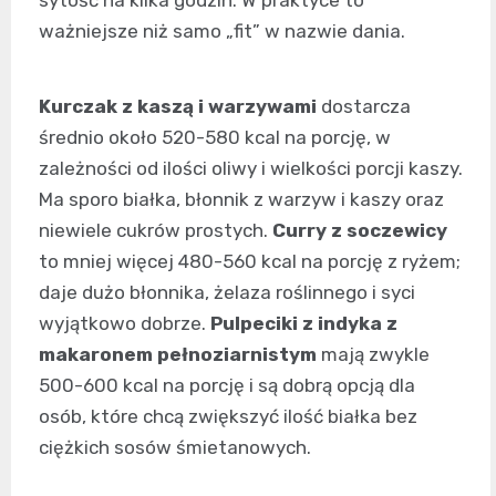
sytość na kilka godzin. W praktyce to
ważniejsze niż samo „fit” w nazwie dania.
Kurczak z kaszą i warzywami
dostarcza
średnio około 520-580 kcal na porcję, w
zależności od ilości oliwy i wielkości porcji kaszy.
Ma sporo białka, błonnik z warzyw i kaszy oraz
niewiele cukrów prostych.
Curry z soczewicy
to mniej więcej 480-560 kcal na porcję z ryżem;
daje dużo błonnika, żelaza roślinnego i syci
wyjątkowo dobrze.
Pulpeciki z indyka z
makaronem pełnoziarnistym
mają zwykle
500-600 kcal na porcję i są dobrą opcją dla
osób, które chcą zwiększyć ilość białka bez
ciężkich sosów śmietanowych.