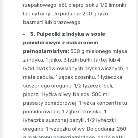
rzepakowego, sól, pieprz, sok z 1/2 limonki
lub cytryny. Do podania: 200 g ryżu
basmati lub brązowego.
3. Pulpeciki z indyka w sosie
pomidorowym z makaronem
pełnoziarnistym:
500 g mielonego mięsa
z indyka, 1 jajko, 3 łyżki bułki tartej lub 4
łyżki płatków owsianych błyskawicznych, 1
mała cebula, 1 ząbek czosnku, 1 łyżeczka
suszonego oregano, 1/2 łyżeczki soli,
pieprz, 1 łyżka oliwy. Na sos: 500 ml
passaty pomidorowej, 1 łyżka koncentratu
pomidorowego, 1 ząbek czosnku, 1
łyżeczka suszonej bazylii, 1/2 łyżeczki
oregano, 1 łyżeczka oliwy. Do podania: 250
g makaronu pełnoziarnistego, garść natki