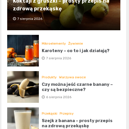
Koktajl z gruszki – prosty przepis na
zdrową przekąskę
7 sierpnia 2026
Mikroelementy
Żywienie
Karoteny – co to i jak działają?
7 sierpnia 2026
Produkty
Warzywa owoce
Czy można jeść czarne banany –
czy są bezpieczne?
6 sierpnia 2026
Przekąski
Przepisy
Szejk z banana – prosty przepis
na zdrową przekąskę