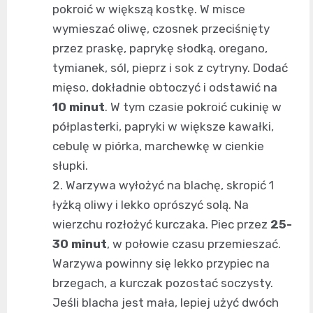
pokroić w większą kostkę. W misce
wymieszać oliwę, czosnek przeciśnięty
przez praskę, paprykę słodką, oregano,
tymianek, sól, pieprz i sok z cytryny. Dodać
mięso, dokładnie obtoczyć i odstawić na
10 minut
. W tym czasie pokroić cukinię w
półplasterki, papryki w większe kawałki,
cebulę w piórka, marchewkę w cienkie
słupki.
Warzywa wyłożyć na blachę, skropić 1
łyżką oliwy i lekko oprószyć solą. Na
wierzchu rozłożyć kurczaka. Piec przez
25-
30 minut
, w połowie czasu przemieszać.
Warzywa powinny się lekko przypiec na
brzegach, a kurczak pozostać soczysty.
Jeśli blacha jest mała, lepiej użyć dwóch