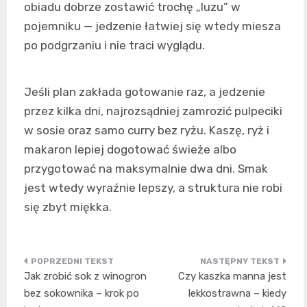
obiadu dobrze zostawić trochę „luzu” w
pojemniku — jedzenie łatwiej się wtedy miesza
po podgrzaniu i nie traci wyglądu.
Jeśli plan zakłada gotowanie raz, a jedzenie
przez kilka dni, najrozsądniej zamrozić pulpeciki
w sosie oraz samo curry bez ryżu. Kaszę, ryż i
makaron lepiej dogotować świeże albo
przygotować na maksymalnie dwa dni. Smak
jest wtedy wyraźnie lepszy, a struktura nie robi
się zbyt miękka.
Nawigacja
Jak zrobić sok z winogron
Czy kaszka manna jest
wpisu
bez sokownika – krok po
lekkostrawna – kiedy