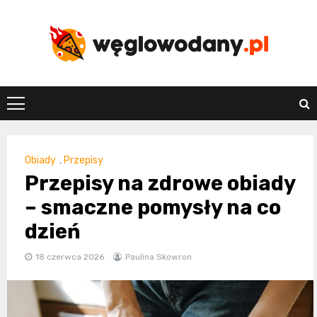
Skip
to
content
weglowodany.p
Obiady
,
Przepisy
Przepisy na zdrowe obiady
– smaczne pomysły na co
dzień
18 czerwca 2026
Paulina Skowron