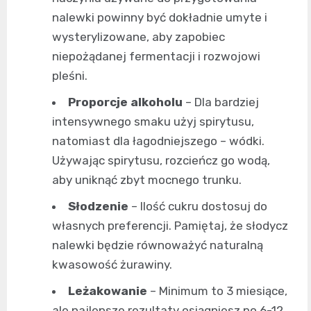
nalewki powinny być dokładnie umyte i
wysterylizowane, aby zapobiec
niepożądanej fermentacji i rozwojowi
pleśni.
Proporcje alkoholu
– Dla bardziej
intensywnego smaku użyj spirytusu,
natomiast dla łagodniejszego – wódki.
Używając spirytusu, rozcieńcz go wodą,
aby uniknąć zbyt mocnego trunku.
Słodzenie
– Ilość cukru dostosuj do
własnych preferencji. Pamiętaj, że słodycz
nalewki będzie równoważyć naturalną
kwasowość żurawiny.
Leżakowanie
– Minimum to 3 miesiące,
ale najlepsze rezultaty osiągniesz po 6-12