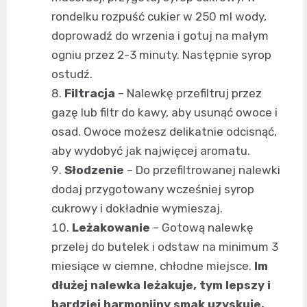
rondelku rozpuść cukier w 250 ml wody,
doprowadź do wrzenia i gotuj na małym
ogniu przez 2-3 minuty. Następnie syrop
ostudź.
Filtracja
– Nalewkę przefiltruj przez
gazę lub filtr do kawy, aby usunąć owoce i
osad. Owoce możesz delikatnie odcisnąć,
aby wydobyć jak najwięcej aromatu.
Słodzenie
– Do przefiltrowanej nalewki
dodaj przygotowany wcześniej syrop
cukrowy i dokładnie wymieszaj.
Leżakowanie
– Gotową nalewkę
przelej do butelek i odstaw na minimum 3
miesiące w ciemne, chłodne miejsce.
Im
dłużej nalewka leżakuje, tym lepszy i
bardziej harmonijny smak uzyskuje.