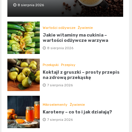
8 sierpnia 2026
Wartości odżywcze
Żywienie
Jakie witaminy ma cukinia –
wartości odżywcze warzywa
8 sierpnia 2026
Przekąski
Przepisy
Koktajl z gruszki – prosty przepis
na zdrową przekąskę
7 sierpnia 2026
Mikroelementy
Żywienie
Karoteny – co to i jak działają?
7 sierpnia 2026