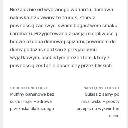
Niezależnie od wybranego wariantu, domowa
nalewka z żurawiny to trunek, który z
pewnością zachwyci swoim bogactwem smaku
i aromatu. Przygotowana z pasją i cierpliwością
będzie ozdobą domowej spiżarni, powodem do
dumy podczas spotkań z przyjaciółmi i
wyjątkowym, osobistym prezentem, który z
pewnością zostanie doceniony przez bliskich.
Nawigacja
Muffiny bananowe bez
Gulasz z sarny po
wpisu
cukru i mąki – zdrowa
myśliwsku – prosty
przekąska dla każdego
przepis na wykwintne
danie