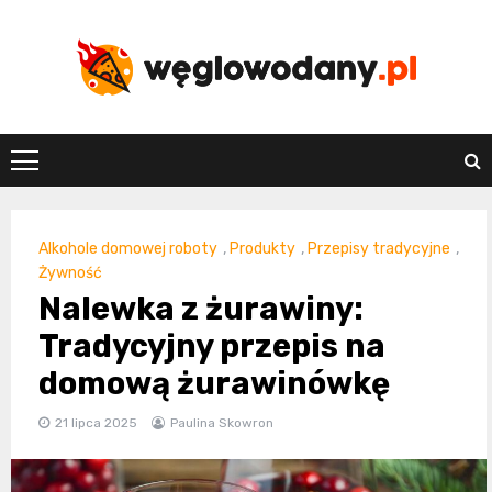
Skip
to
content
weglowodany.p
Alkohole domowej roboty
,
Produkty
,
Przepisy tradycyjne
,
Żywność
Nalewka z żurawiny:
Tradycyjny przepis na
domową żurawinówkę
21 lipca 2025
Paulina Skowron