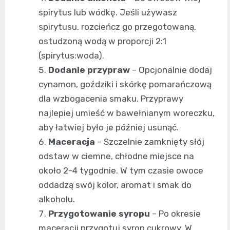
spirytus lub wódkę. Jeśli używasz
spirytusu, rozcieńcz go przegotowaną,
ostudzoną wodą w proporcji 2:1
(spirytus:woda).
Dodanie przypraw
– Opcjonalnie dodaj
cynamon, goździki i skórkę pomarańczową
dla wzbogacenia smaku. Przyprawy
najlepiej umieść w bawełnianym woreczku,
aby łatwiej było je później usunąć.
Maceracja
– Szczelnie zamknięty słój
odstaw w ciemne, chłodne miejsce na
około 2-4 tygodnie. W tym czasie owoce
oddadzą swój kolor, aromat i smak do
alkoholu.
Przygotowanie syropu
– Po okresie
maceracji przygotuj syrop cukrowy. W