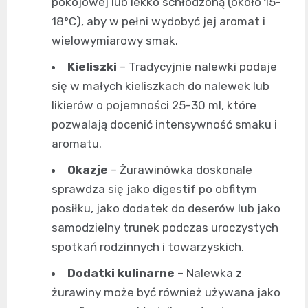
pokojowej lub lekko schłodzoną (około 15-
18°C), aby w pełni wydobyć jej aromat i
wielowymiarowy smak.
Kieliszki
– Tradycyjnie nalewki podaje
się w małych kieliszkach do nalewek lub
likierów o pojemności 25-30 ml, które
pozwalają docenić intensywność smaku i
aromatu.
Okazje
– Żurawinówka doskonale
sprawdza się jako digestif po obfitym
posiłku, jako dodatek do deserów lub jako
samodzielny trunek podczas uroczystych
spotkań rodzinnych i towarzyskich.
Dodatki kulinarne
– Nalewka z
żurawiny może być również używana jako