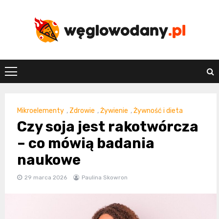
Skip
to
content
weglowodany.p
Mikroelementy
,
Zdrowie
,
Żywienie
,
Żywność i dieta
Czy soja jest rakotwórcza
– co mówią badania
naukowe
29 marca 2026
Paulina Skowron