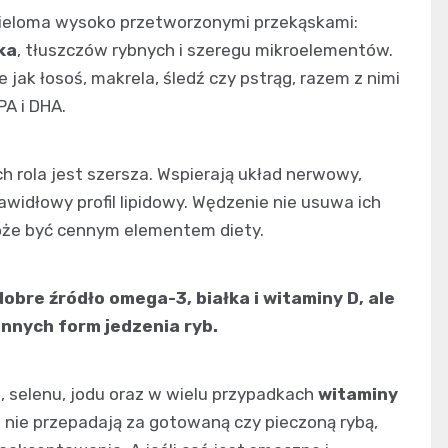
ieloma wysoko przetworzonymi przekąskami:
ka
, tłuszczów rybnych i szeregu mikroelementów.
 jak łosoś, makrela, śledź czy pstrąg, razem z nimi
PA i DHA.
ch rola jest szersza. Wspierają układ nerwowy,
widłowy profil lipidowy. Wędzenie nie usuwa ich
może być cennym elementem diety.
obre źródło omega-3, białka i witaminy D, ale
nnych form jedzenia ryb.
, selenu, jodu oraz w wielu przypadkach
witaminy
re nie przepadają za gotowaną czy pieczoną rybą,