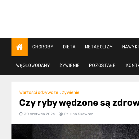
Skip
to
content
CHOROBY
DIETA
METABOLIZM
NAWYKI
WĘGLOWODANY
ŻYWIENIE
POZOSTAŁE
KONT
Wartości odżywcze
,
Żywienie
Czy ryby wędzone są zdrowe
30 czerwca 2026
Paulina Skowron