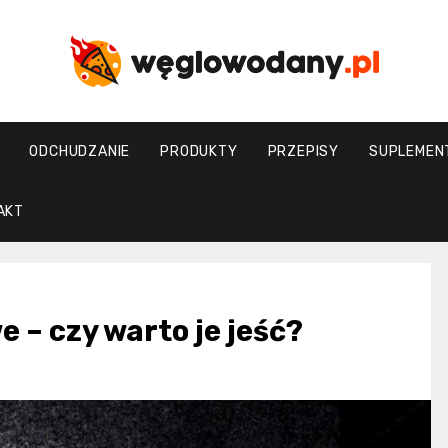
weglowodany.p
ODCHUDZANIE
PRODUKTY
PRZEPISY
SUPLEMEN
AKT
 – czy warto je jeść?