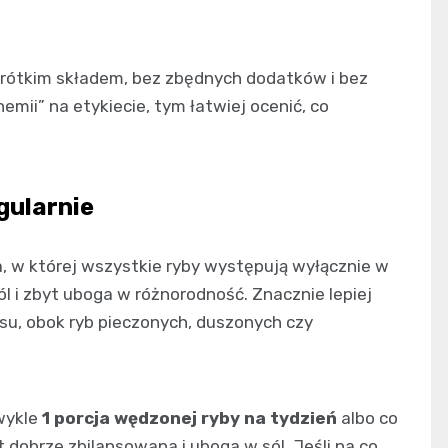
 krótkim składem, bez zbędnych dodatków i bez
mii” na etykiecie, tym łatwiej ocenić, co
gularnie
a, w której wszystkie ryby występują wyłącznie w
l i zbyt uboga w różnorodność. Znacznie lepiej
su, obok ryb pieczonych, duszonych czy
wykle
1 porcja wędzonej ryby na tydzień
albo co
jest dobrze zbilansowana i uboga w sól. Jeśli na co