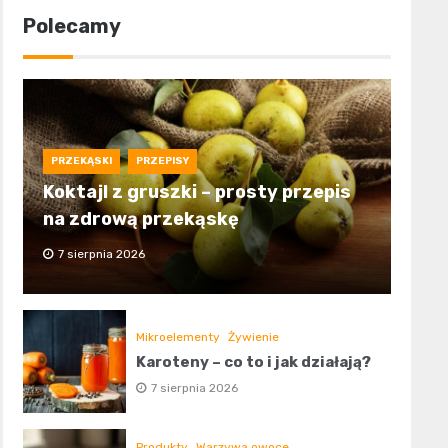
Polecamy
PRZEKĄSKI
PRZEPISY
Koktajl z gruszki – prosty przepis
na zdrową przekąskę
7 sierpnia 2026
Mikroelementy
Żywienie
Karoteny – co to i jak działają?
7 sierpnia 2026
Produkty
Warzywa owoce