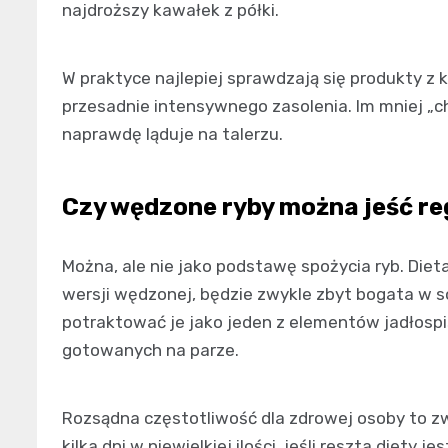
najdroższy kawałek z półki.
W praktyce najlepiej sprawdzają się produkty z
przesadnie intensywnego zasolenia. Im mniej „che
naprawdę ląduje na talerzu.
Czy wędzone ryby można jeść re
Można, ale nie jako podstawę spożycia ryb. Diet
wersji wędzonej, będzie zwykle zbyt bogata w só
potraktować je jako jeden z elementów jadłospi
gotowanych na parze.
Rozsądna częstotliwość dla zdrowej osoby to z
kilka dni w niewielkiej ilości, jeśli reszta diety 