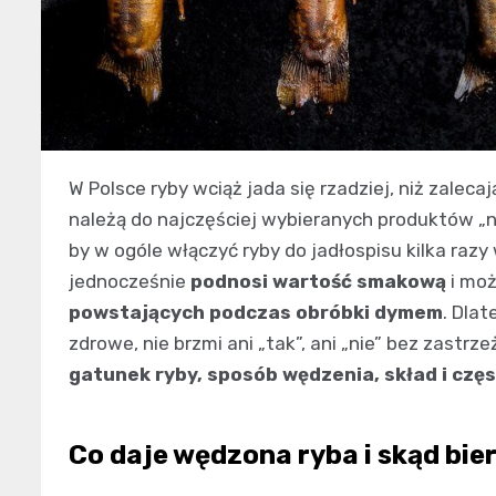
W Polsce ryby wciąż jada się rzadziej, niż zalecaj
należą do najczęściej wybieranych produktów „na
by w ogóle włączyć ryby do jadłospisu kilka raz
jednocześnie
podnosi wartość smakową
i moż
powstających podczas obróbki dymem
. Dla
zdrowe, nie brzmi ani „tak”, ani „nie” bez zastrz
gatunek ryby, sposób wędzenia, skład i częs
Co daje wędzona ryba i skąd bier