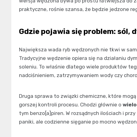
wersja wędzona bywa po prostu łatwiejsza do za
praktyczne, rośnie szansa, że będzie jedzone regu
Gdzie pojawia się problem: sól, 
Największa wada ryb wędzonych nie tkwi w same
Tradycyjne wędzenie opiera się na działaniu dym
soleniu. To właśnie dlatego wiele produktów te
nadciśnieniem, zatrzymywaniem wody czy chorob
Druga sprawa to związki chemiczne, które mogą
gorszej kontroli procesu. Chodzi głównie o
wiel
tym benzo[a]piren. W rozsądnych ilościach i prz
paniki, ale codzienne sięganie po mocno wędzo