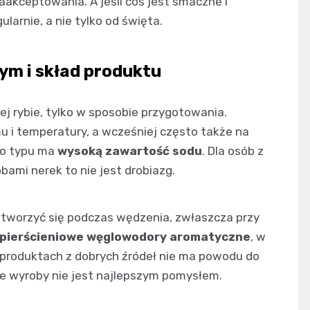
akceptowania. A jeśli coś jest smaczne i
larnie, a nie tylko od święta.
dym i skład produktu
j rybie, tylko w sposobie przygotowania.
u i temperatury, a wcześniej często także na
go typu ma
wysoką zawartość sodu
. Dla osób z
ami nerek to nie jest drobiazg.
 tworzyć się podczas wędzenia, zwłaszcza przy
opierścieniowe węglowodory aromatyczne
, w
y produktach z dobrych źródeł nie ma powodu do
ne wyroby nie jest najlepszym pomysłem.