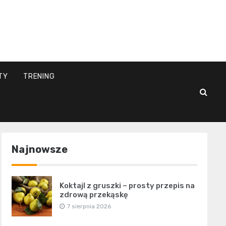
l
TY
TRENING
Najnowsze
Koktajl z gruszki – prosty przepis na
zdrową przekąskę
7 sierpnia 2026