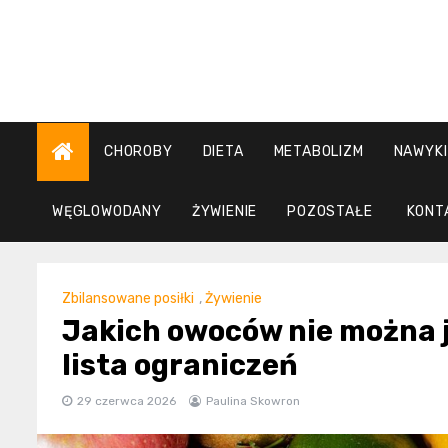
Skip
to
content
CHOROBY
DIETA
METABOLIZM
NAWYKI
WĘGLOWODANY
ŻYWIENIE
POZOSTAŁE
KONT
Zbilansowane posiłki
,
Żywienie
Jakich owoców nie można 
lista ograniczeń
29 czerwca 2026
Paulina Skowron