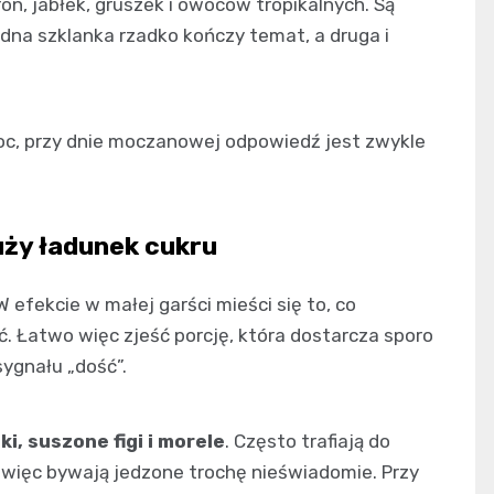
n, jabłek, gruszek i owoców tropikalnych. Są
dna szklanka rzadko kończy temat, a druga i
woc, przy dnie moczanowej odpowiedź jest zwykle
uży ładunek cukru
 efekcie w małej garści mieści się to, co
. Łatwo więc zjeść porcję, która dostarcza sporo
sygnału „dość”.
i, suszone figi i morele
. Często trafiają do
, więc bywają jedzone trochę nieświadomie. Przy