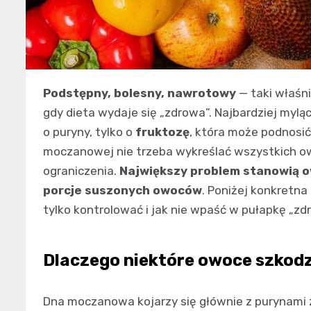
Podstępny, bolesny, nawrotowy
— taki właśn
gdy dieta wydaje się „zdrowa”. Najbardziej mylą
o puryny, tylko o
fruktozę
, która może podnosi
moczanowej nie trzeba wykreślać wszystkich o
ograniczenia.
Największy problem stanowią o
porcje suszonych owoców
. Poniżej konkretna
tylko kontrolować i jak nie wpaść w pułapkę „zd
Dlaczego niektóre owoce szkod
Dna moczanowa kojarzy się głównie z purynami z