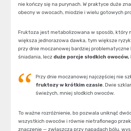
nie kończy się na purynach. W praktyce duże zn
obecny w owocach, miodzie i wielu gotowych pr
Fruktoza jest metabolizowana w sposób, który
większa jednorazowa dawka, tym większe ryzyko,
przy dnie moczanowej bardziej problematyczne
śniadania, lecz
duże porcje słodkich owoców, k
Przy dnie moczanowej najczęściej nie s
fruktozy w krótkim czasie
. Dwie szkla
świeżych, mniej słodkich owoców.
To ważne rozróżnienie, bo pozwala uniknąć dwó
wszystkich owoców i równie nietrafionego przeko
znaczenie — zwłaszcza przy napadach bólu, wy