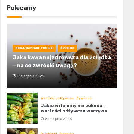
Polecamy
ZBILANSOWANE POSIŁKI
ŻYWIENIE
Jaka kawa najzdrowsza dla żołądka
– na co zwrócić uwagę?
8 sierpnia 2026
Wartości odżywcze
Żywienie
Jakie witaminy ma cukinia –
wartości odżywcze warzywa
8 sierpnia 2026
Przekąski
Przepisy