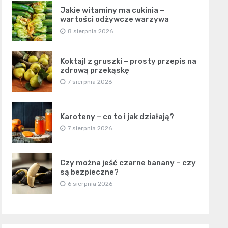
Jakie witaminy ma cukinia –
wartości odżywcze warzywa
8 sierpnia 2026
Koktajl z gruszki – prosty przepis na
zdrową przekąskę
7 sierpnia 2026
Karoteny – co to i jak działają?
7 sierpnia 2026
Czy można jeść czarne banany – czy
są bezpieczne?
6 sierpnia 2026