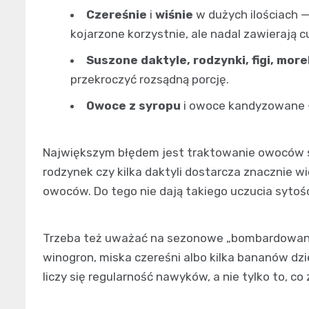
Czereśnie
i
wiśnie
w dużych ilościach —
kojarzone korzystnie, ale nadal zawierają c
Suszone daktyle, rodzynki, figi, more
przekroczyć rozsądną porcję.
Owoce z syropu
i owoce kandyzowane —
Największym błędem jest traktowanie owoców sus
rodzynek czy kilka daktyli dostarcza znacznie w
owoców. Do tego nie dają takiego uczucia sytośc
Trzeba też uważać na sezonowe „bombardowani
winogron, miska czereśni albo kilka bananów dzi
liczy się regularność nawyków, a nie tylko to, co