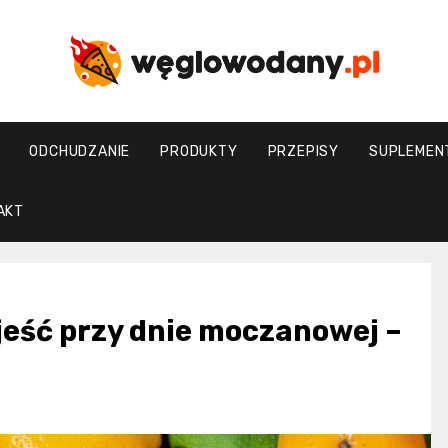
weglowodany.p
ODCHUDZANIE
PRODUKTY
PRZEPISY
SUPLEMEN
AKT
jeść przy dnie moczanowej –