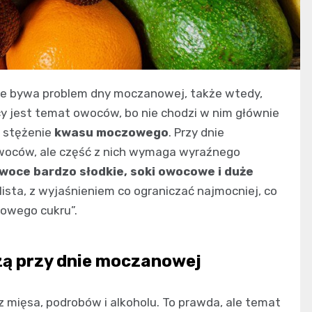
ie bywa problem dny moczanowej, także wtedy,
cy jest temat owoców, bo nie chodzi w nim głównie
ć stężenie
kwasu moczowego
. Przy dnie
woców, ale część z nich wymaga wyraźnego
woce bardzo słodkie, soki owocowe i duże
 lista, z wyjaśnieniem co ograniczać najmocniej, co
rowego cukru”.
zą przy dnie moczanowej
 mięsa, podrobów i alkoholu. To prawda, ale temat