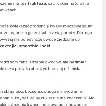
aczenie ma też
fruktoza
, czyli cukier naturalnie
oduktach.
 może zwiększać produkcję kwasu moczowego. Im
 że organizm gorzej sobie z nią poradzi. Dlatego
 bywają nie pojedyncze owoce zjedzone do
oktajle, smoothie i soki
.
zkodzi sam fakt jedzenia owoców, ale
nadmiar
nki soku potrafią obciążyć bardziej niż miska
ch skrajności: bezsensownego eliminowania
nania, że „naturalny cukier nie ma znaczenia”. Ma
sokim stężeniu kwasu moczowego i nadwadze.