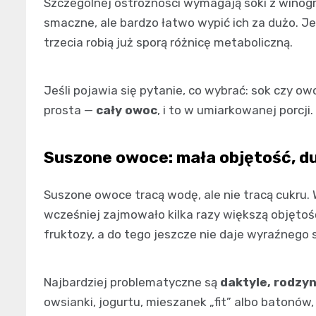
Szczególnej ostrożności wymagają soki z winogro
smaczne, ale bardzo łatwo wypić ich za dużo. Je
trzecia robią już sporą różnicę metaboliczną.
Jeśli pojawia się pytanie, co wybrać: sok czy o
prosta —
cały owoc
, i to w umiarkowanej porcji.
Suszone owoce: mała objętość, d
Suszone owoce tracą wodę, ale nie tracą cukru. W
wcześniej zajmowało kilka razy większą objętość
fruktozy, a do tego jeszcze nie daje wyraźnego 
Najbardziej problematyczne są
daktyle, rodzynk
owsianki, jogurtu, mieszanek „fit” albo batonów