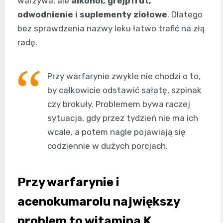
warzywa, ale
alkohol, grejpfrut,
odwodnienie i suplementy ziołowe
. Dlatego
bez sprawdzenia nazwy leku łatwo trafić na złą
radę.
Przy warfarynie zwykle nie chodzi o to,
by całkowicie odstawić sałatę, szpinak
czy brokuły. Problemem bywa raczej
sytuacja, gdy przez tydzień nie ma ich
wcale, a potem nagle pojawiają się
codziennie w dużych porcjach.
Przy warfarynie i
acenokumarolu największy
problem to witamina K