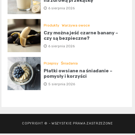
na zdrową przekąskę
6 sierpnia 2026
Produkty
Warzywa owoce
Czy można jeść czarne banany –
czy są bezpieczne?
6 sierpnia 2026
Przepisy
Śniadania
Płatki owsiane na śniadanie –
pomysły i korzyści
5 sierpnia 2026
COPYRIGHT © - WSZYSTKIE PRAWA ZASTRZEŻONE