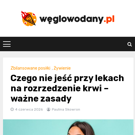
Skip
to
content
weglowodany.p
Zbilansowane posiłki
,
Żywienie
Czego nie jeść przy lekach
na rozrzedzenie krwi –
ważne zasady
4 czerwca 2026
Paulina Skowron