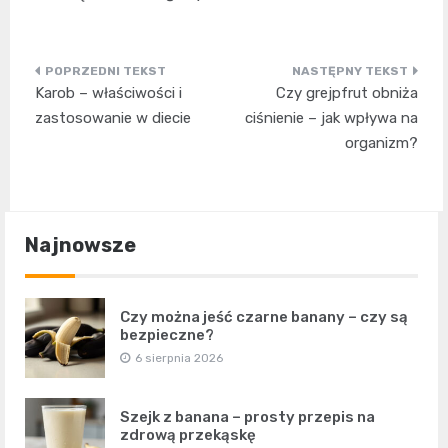
Nawigacja
Karob – właściwości i
Czy grejpfrut obniża
wpisu
zastosowanie w diecie
ciśnienie – jak wpływa na
organizm?
Najnowsze
Czy można jeść czarne banany – czy są
bezpieczne?
6 sierpnia 2026
Szejk z banana – prosty przepis na
zdrową przekąskę