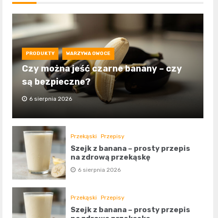
PRODUKTY
WARZYWA OWOCE
Czy można jeść czarne banany – czy
są bezpieczne?
6 sierpnia 2026
Przekąski
Przepisy
Szejk z banana – prosty przepis
na zdrową przekąskę
6 sierpnia 2026
Przekąski
Przepisy
Szejk z banana – prosty przepis