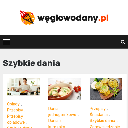
Skip
to
content
weglowodany.p
Szybkie dania
Obiady
,
Dania
Przepisy
,
Przepisy
,
jednogarnkowe
,
Śniadania
,
Przepisy
Dania z
Szybkie dania
,
obiadowe
,
kurczaka
,
Zdrowe jedzenie
,