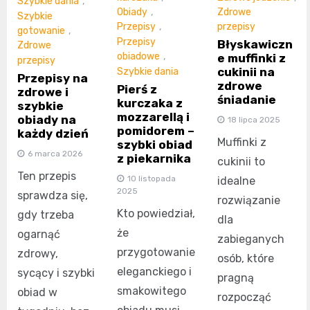
Szybkie dania
,
Obiady
,
Zdrowe
Szybkie
Przepisy
,
przepisy
gotowanie
,
Przepisy
Błyskawiczn
Zdrowe
obiadowe
,
e muffinki z
przepisy
cukinii na
Szybkie dania
Przepisy na
zdrowe
Pierś z
zdrowe i
śniadanie
kurczaka z
szybkie
mozzarellą i
obiady na
18 lipca 2025
pomidorem –
każdy dzień
Muffinki z
szybki obiad
6 marca 2026
z piekarnika
cukinii to
Ten przepis
10 listopada
idealne
2025
sprawdza się,
rozwiązanie
Kto powiedział,
gdy trzeba
dla
że
ogarnąć
zabieganych
przygotowanie
zdrowy,
osób, które
eleganckiego i
sycący i szybki
pragną
smakowitego
obiad w
rozpocząć