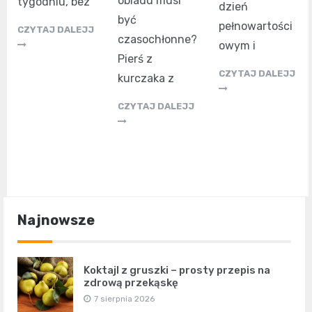
obiadu musi
tygodniu, bez
dzień
być
pełnowartości
CZYTAJ DALEJJ
czasochłonne?
owym i
Pierś z
CZYTAJ DALEJJ
kurczaka z
CZYTAJ DALEJJ
Najnowsze
Koktajl z gruszki – prosty przepis na
zdrową przekąskę
7 sierpnia 2026