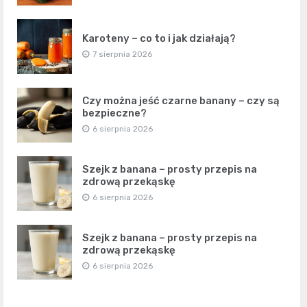
Karoteny – co to i jak działają?
7 sierpnia 2026
Czy można jeść czarne banany – czy są
bezpieczne?
6 sierpnia 2026
Szejk z banana – prosty przepis na
zdrową przekąskę
6 sierpnia 2026
Szejk z banana – prosty przepis na
zdrową przekąskę
6 sierpnia 2026