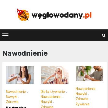
Skip
to
content
weglowodany.p
Nawodnienie
Nawodnienie
,
Nawodnienie
,
Dieta i żywienie
,
Nawyki
,
Nawyki
,
Nawodnienie
,
Zdrowie
,
Zdrowie
Nawyki
,
Żywienie
Zdrowie