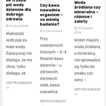
Ile trzeba
Woda
pić wody
Czy kawa
źródlana czy
dziennie dla
nawadnia
mineralna –
dobrego
organizm –
różnice i
zdrowia
co mówią
zalety
badania?
8 marca 2026
16 stycznia
2 marca 2026
2026
Większość
Przy
Wybór między
osób pije za
codziennych
wodą źródlaną
mało wody.
ilościach – 2–4
a mineralną
Zazwyczaj nie
filiżanki kawy
nie sprowadza
dlatego, że nie
dziennie – u
się tylko do
chce, tylko
zdrowych,
smaku czy
dlatego, że
dorosłych
ceny –
CZYTAJ DALEJJ
osób, kawa
CZYTAJ DALEJJ
nawadnia
CZYTAJ DALEJJ