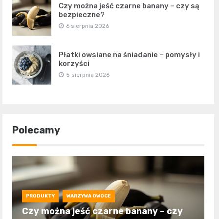
Czy można jeść czarne banany – czy są
bezpieczne?
6 sierpnia 2026
Płatki owsiane na śniadanie – pomysły i
korzyści
5 sierpnia 2026
Polecamy
PRODUKTY
WARZYWA OWOCE
Czy można jeść czarne banany – czy