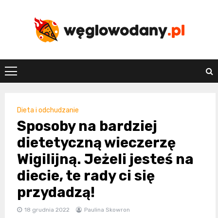
Skip
to
content
weglowodany.p
Dieta i odchudzanie
Sposoby na bardziej
dietetyczną wieczerzę
Wigilijną. Jeżeli jesteś na
diecie, te rady ci się
przydadzą!
18 grudnia 2022
Paulina Skowron