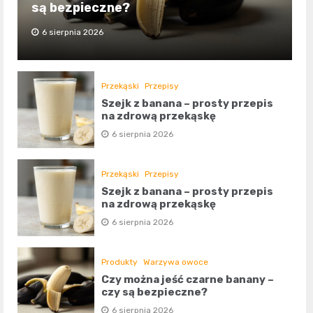
są bezpieczne?
6 sierpnia 2026
Przekąski
Przepisy
Szejk z banana – prosty przepis
na zdrową przekąskę
6 sierpnia 2026
Przekąski
Przepisy
Szejk z banana – prosty przepis
na zdrową przekąskę
6 sierpnia 2026
Produkty
Warzywa owoce
Czy można jeść czarne banany –
czy są bezpieczne?
6 sierpnia 2026