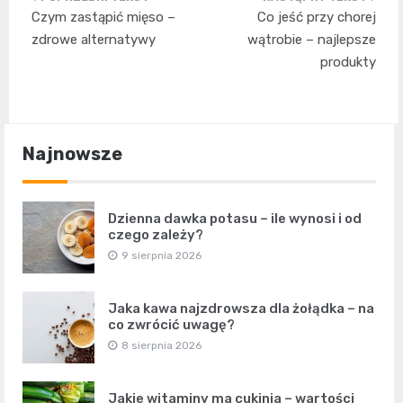
Nawigacja
Czym zastąpić mięso –
Co jeść przy chorej
wpisu
zdrowe alternatywy
wątrobie – najlepsze
produkty
Najnowsze
Dzienna dawka potasu – ile wynosi i od
czego zależy?
9 sierpnia 2026
Jaka kawa najzdrowsza dla żołądka – na
co zwrócić uwagę?
8 sierpnia 2026
Jakie witaminy ma cukinia – wartości