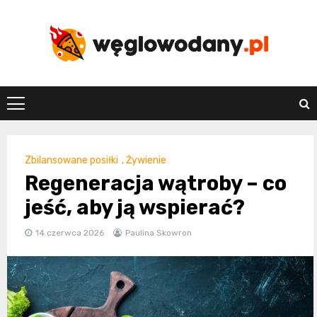
Skip
to
content
weglowodany.p
Zbilansowane posiłki
,
Żywienie
Regeneracja wątroby – co
jeść, aby ją wspierać?
14 czerwca 2026
Paulina Skowron