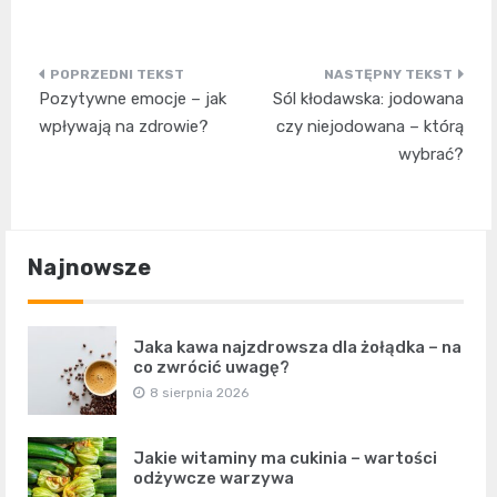
Nawigacja
Pozytywne emocje – jak
Sól kłodawska: jodowana
wpisu
wpływają na zdrowie?
czy niejodowana – którą
wybrać?
Najnowsze
Jaka kawa najzdrowsza dla żołądka – na
co zwrócić uwagę?
8 sierpnia 2026
Jakie witaminy ma cukinia – wartości
odżywcze warzywa