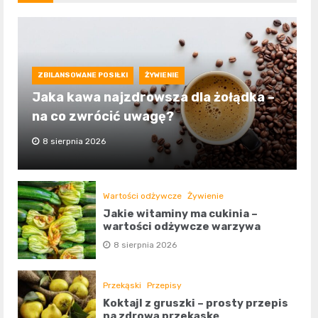
ZBILANSOWANE POSIŁKI
ŻYWIENIE
Jaka kawa najzdrowsza dla żołądka –
na co zwrócić uwagę?
8 sierpnia 2026
Wartości odżywcze
Żywienie
Jakie witaminy ma cukinia –
wartości odżywcze warzywa
8 sierpnia 2026
Przekąski
Przepisy
Koktajl z gruszki – prosty przepis
na zdrową przekąskę