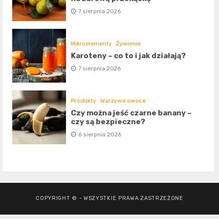
7 sierpnia 2026
Mikroelementy
Żywienie
Karoteny – co to i jak działają?
7 sierpnia 2026
Produkty
Warzywa owoce
Czy można jeść czarne banany –
czy są bezpieczne?
6 sierpnia 2026
COPYRIGHT © - WSZYSTKIE PRAWA ZASTRZEŻONE