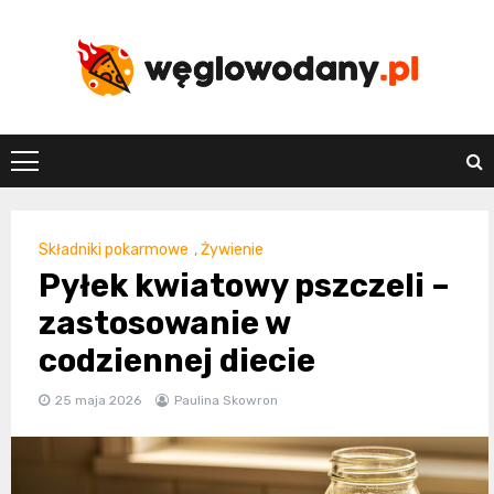
Skip
to
content
weglowodany.p
Składniki pokarmowe
,
Żywienie
Pyłek kwiatowy pszczeli –
zastosowanie w
codziennej diecie
25 maja 2026
Paulina Skowron