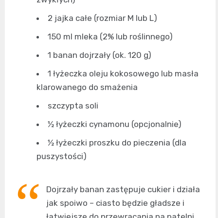
2 jajka całe (rozmiar M lub L)
150 ml mleka (2% lub roślinnego)
1 banan dojrzały (ok. 120 g)
1 łyżeczka oleju kokosowego lub masła
klarowanego do smażenia
szczypta soli
½ łyżeczki cynamonu (opcjonalnie)
½ łyżeczki proszku do pieczenia (dla
puszystości)
Dojrzały banan zastępuje cukier i działa
jak spoiwo – ciasto będzie gładsze i
łatwiejsze do przewracania na patelni.