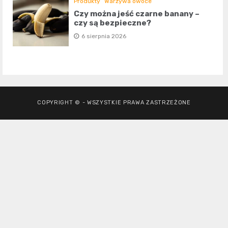
Produkty
Warzywa owoce
Czy można jeść czarne banany –
czy są bezpieczne?
6 sierpnia 2026
COPYRIGHT © - WSZYSTKIE PRAWA ZASTRZEŻONE