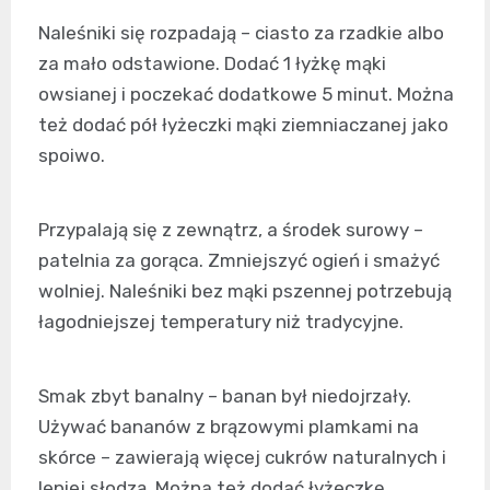
Naleśniki się rozpadają – ciasto za rzadkie albo
za mało odstawione. Dodać 1 łyżkę mąki
owsianej i poczekać dodatkowe 5 minut. Można
też dodać pół łyżeczki mąki ziemniaczanej jako
spoiwo.
Przypalają się z zewnątrz, a środek surowy –
patelnia za gorąca. Zmniejszyć ogień i smażyć
wolniej. Naleśniki bez mąki pszennej potrzebują
łagodniejszej temperatury niż tradycyjne.
Smak zbyt banalny – banan był niedojrzały.
Używać bananów z brązowymi plamkami na
skórce – zawierają więcej cukrów naturalnych i
lepiej słodzą. Można też dodać łyżeczkę