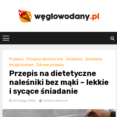
Skip
to
content
weglowodany.p
Przepisy
,
Przepisy dietetyczne
,
Śniadania
,
Śniadania
bezglutenowe
,
Zdrowe przepisy
Przepis na dietetyczne
naleśniki bez mąki – lekkie
i sycące śniadanie
26 lutego 2026
Paulina Skowron