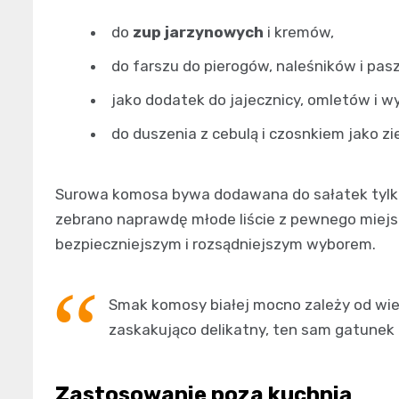
do
zup jarzynowych
i kremów,
do farszu do pierogów, naleśników i pas
jako dodatek do jajecznicy, omletów i w
do duszenia z cebulą i czosnkiem jako z
Surowa komosa bywa dodawana do sałatek tylko w
zebrano naprawdę młode liście z pewnego miejsc
bezpieczniejszym i rozsądniejszym wyborem.
Smak komosy białej mocno zależy od wiek
zaskakująco delikatny, ten sam gatunek z
Zastosowanie poza kuchnią