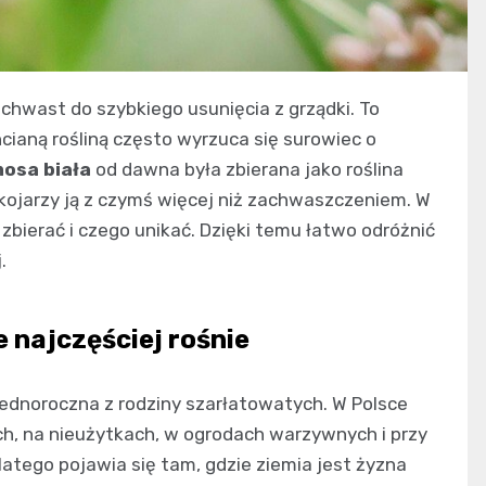
 chwast do szybkiego usunięcia z grządki. To
cianą rośliną często wyrzuca się surowiec o
osa biała
od dawna była zbierana jako roślina
o kojarzy ją z czymś więcej niż zachwaszczeniem. W
 zbierać i czego unikać. Dzięki temu łatwo odróżnić
.
e najczęściej rośnie
 jednoroczna z rodziny szarłatowatych. W Polsce
ch, na nieużytkach, w ogrodach warzywnych i przy
atego pojawia się tam, gdzie ziemia jest żyzna