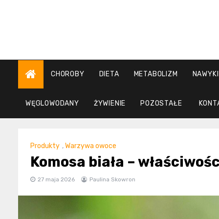
Skip
to
content
CHOROBY
DIETA
METABOLIZM
NAWYKI
WĘGLOWODANY
ŻYWIENIE
POZOSTAŁE
KONT
Produkty
,
Warzywa owoce
Komosa biała – właściwośc
27 maja 2026
Paulina Skowron