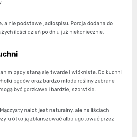
.
e, a nie podstawę jadłospisu. Porcja dodana do
ych ilości dzień po dniu już niekoniecznie.
uchni
zanim pędy staną się twarde i włókniste. Do kuchni
chołki pędów oraz bardzo młode rośliny zebrane
mogą być gorzkawe i bardziej szorstkie.
Mączysty nalot jest naturalny, ale na liściach
rczy krótko ją zblanszować albo ugotować przez