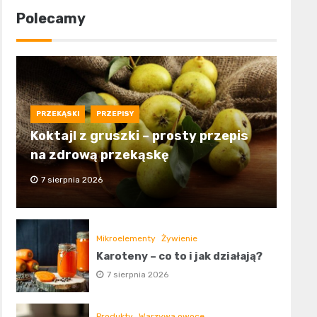
Polecamy
PRZEKĄSKI
PRZEPISY
Koktajl z gruszki – prosty przepis
na zdrową przekąskę
7 sierpnia 2026
Mikroelementy
Żywienie
Karoteny – co to i jak działają?
7 sierpnia 2026
Produkty
Warzywa owoce