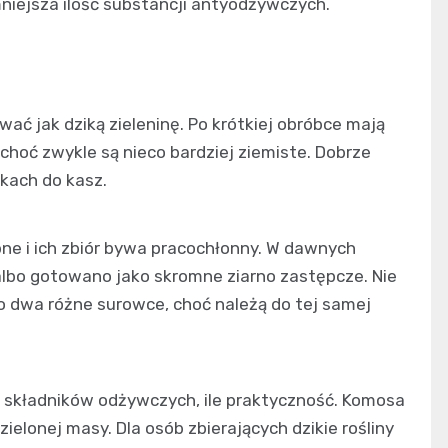
niejsza ilość substancji antyodżywczych.
ać jak dziką zieleninę. Po krótkiej obróbce mają
 choć zwykle są nieco bardziej ziemiste. Dobrze
kach do kasz.
obne i ich zbiór bywa pracochłonny. W dawnych
lbo gotowano jako skromne ziarno zastępcze. Nie
 To dwa różne surowce, choć należą do tej samej
ść składników odżywczych, ile praktyczność. Komosa
zielonej masy. Dla osób zbierających dzikie rośliny