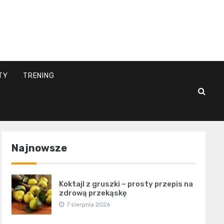
l
TY
TRENING
Najnowsze
Koktajl z gruszki – prosty przepis na
zdrową przekąskę
7 sierpnia 2026