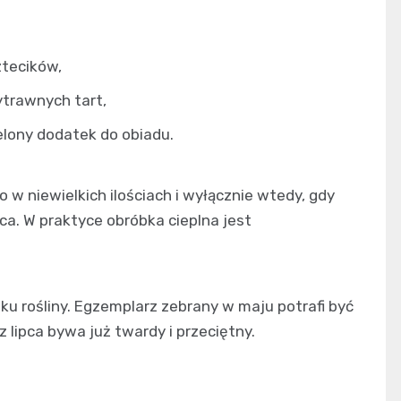
ztecików,
ytrawnych tart,
ielony dodatek do obiadu.
 niewielkich ilościach i wyłącznie wtedy, gdy
a. W praktyce obróbka cieplna jest
u rośliny. Egzemplarz zebrany w maju potrafi być
 lipca bywa już twardy i przeciętny.