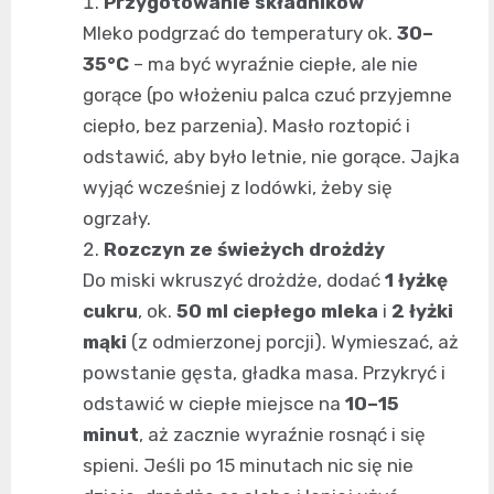
Przygotowanie składników
Mleko podgrzać do temperatury ok.
30–
35°C
– ma być wyraźnie ciepłe, ale nie
gorące (po włożeniu palca czuć przyjemne
ciepło, bez parzenia). Masło roztopić i
odstawić, aby było letnie, nie gorące. Jajka
wyjąć wcześniej z lodówki, żeby się
ogrzały.
Rozczyn ze świeżych drożdży
Do miski wkruszyć drożdże, dodać
1 łyżkę
cukru
, ok.
50 ml ciepłego mleka
i
2 łyżki
mąki
(z odmierzonej porcji). Wymieszać, aż
powstanie gęsta, gładka masa. Przykryć i
odstawić w ciepłe miejsce na
10–15
minut
, aż zacznie wyraźnie rosnąć i się
spieni. Jeśli po 15 minutach nic się nie