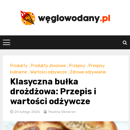
Skip
to
content
weglowodany.p
Produkty
,
Produkty zbożowe
,
Przepisy
,
Przepisy
kulinarne
,
Wartości odżywcze
,
Zdrowe odżywianie
Klasyczna bułka
drożdżowa: Przepis i
wartości odżywcze
20 lutego 2026
Paulina Skowron