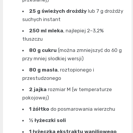
25 g świeżych drożdży
lub 7 g drożdży
suchych instant
250 ml mleka
, najlepiej 2–3,2%
tłuszczu
80 g cukru
(można zmniejszyć do 60 g
przy mniej słodkiej wersji)
80 g masła
, roztopionego i
przestudzonego
2 jajka
rozmiar M (w temperaturze
pokojowej)
1 żółtko
do posmarowania wierzchu
½ łyżeczki soli
1 łyżeczka ekstraktu waniliowego