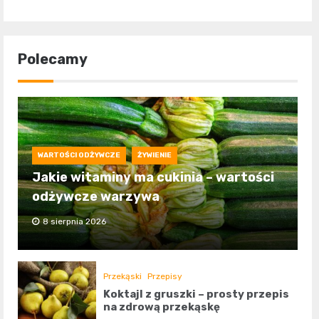
Polecamy
WARTOŚCI ODŻYWCZE
ŻYWIENIE
Jakie witaminy ma cukinia – wartości
odżywcze warzywa
8 sierpnia 2026
Przekąski
Przepisy
Koktajl z gruszki – prosty przepis
na zdrową przekąskę