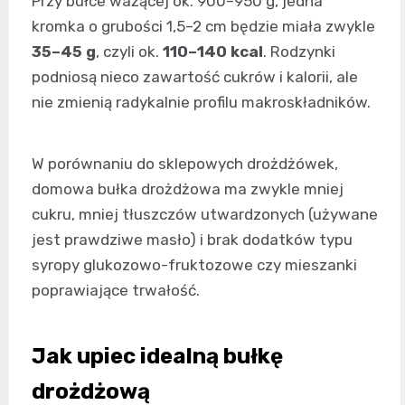
Przy bułce ważącej ok. 900–950 g, jedna
kromka o grubości 1,5–2 cm będzie miała zwykle
35–45 g
, czyli ok.
110–140 kcal
. Rodzynki
podniosą nieco zawartość cukrów i kalorii, ale
nie zmienią radykalnie profilu makroskładników.
W porównaniu do sklepowych drożdżówek,
domowa bułka drożdżowa ma zwykle mniej
cukru, mniej tłuszczów utwardzonych (używane
jest prawdziwe masło) i brak dodatków typu
syropy glukozowo-fruktozowe czy mieszanki
poprawiające trwałość.
Jak upiec idealną bułkę
drożdżową