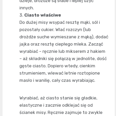
dzieje, drożdże są słabe i lepiej użyć
innych.
Ciasto właściwe
Do dużej misy wsypać resztę mąki, sól i
pozostały cukier. Wlać rozczyn (lub
drożdże suche wymieszane z mąką), dodać
jajka oraz resztę ciepłego mleka. Zacząć
wyrabiać – ręcznie lub mikserem z hakiem
– aż składniki się połączą w jednolite, dość
gęste ciasto. Dopiero wtedy, cienkim
strumieniem, wlewać letnie roztopione
masło i wanilię, cały czas wyrabiając.
Wyrabiać, aż ciasto stanie się gładkie,
elastyczne i zacznie odklejać się od
ścianek misy. Ręcznie zajmuje to zwykle