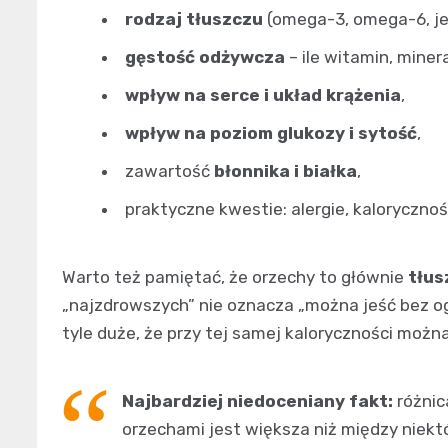
rodzaj tłuszczu
(omega-3, omega-6, j
gęstość odżywcza
– ile witamin, mine
wpływ na serce i układ krążenia
,
wpływ na poziom glukozy i sytość
,
zawartość
błonnika i białka
,
praktyczne kwestie: alergie, kalorycznoś
Warto też pamiętać, że orzechy to głównie
tłus
„najzdrowszych” nie oznacza „można jeść bez o
tyle duże, że przy tej samej kaloryczności możn
Najbardziej niedoceniany fakt:
różnic
orzechami jest większa niż między niektó