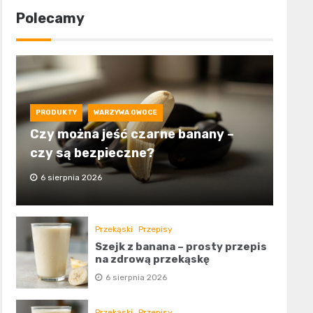
Polecamy
PRODUKTY
WARZYWA OWOCE
Czy można jeść czarne banany –
czy są bezpieczne?
6 sierpnia 2026
Przekąski
Przepisy
Szejk z banana – prosty przepis
na zdrową przekąskę
6 sierpnia 2026
Przekąski
Przepisy