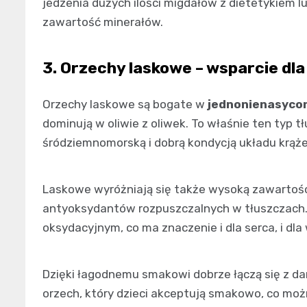
jedzenia dużych ilości migdałów z dietetykiem 
zawartość minerałów.
3. Orzechy laskowe – wsparcie dl
Orzechy laskowe są bogate w
jednonienasyco
dominują w oliwie z oliwek. To właśnie ten typ t
śródziemnomorską i dobrą kondycją układu krąże
Laskowe wyróżniają się także wysoką zawartoś
antyoksydantów rozpuszczalnych w tłuszczach.
oksydacyjnym, co ma znaczenie i dla serca, i dla
Dzięki łagodnemu smakowi dobrze łączą się z da
orzech, który dzieci akceptują smakowo, co m