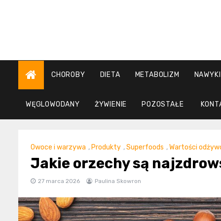
Skip
to
content
CHOROBY
DIETA
METABOLIZM
NAWYKI
WĘGLOWODANY
ŻYWIENIE
POZOSTAŁE
KONT
Owoce i warzywa
,
Produkty
,
Superfoods
,
Wartości odżyw
Jakie orzechy są najzdrows
27 marca 2026
Paulina Skowron