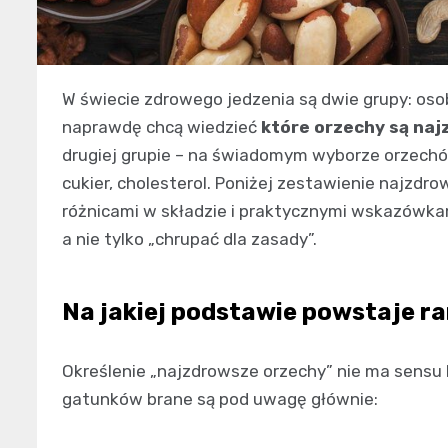
W świecie zdrowego jedzenia są dwie grupy: osoby
naprawdę chcą wiedzieć
które orzechy są naj
drugiej grupie – na świadomym wyborze orzechów
cukier, cholesterol. Poniżej zestawienie najzdr
różnicami w składzie i praktycznymi wskazówkami, 
a nie tylko „chrupać dla zasady”.
Na jakiej podstawie powstaje 
Określenie „najzdrowsze orzechy” nie ma sensu 
gatunków brane są pod uwagę głównie: