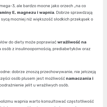
mega-3, ale bardzo mocne jako orzech „na co
taminy E, magnezu i wapnia
. Dobrze sprawdzają
bo sycą mocniej niż większość słodkich przekąsek o
dałów do diety może poprawiać
wrażliwość na
a osób z insulinoopornością, prediabetyków oraz
odne: dobrze znoszą przechowywanie, nie jełczeją
 części osób plusem jest możliwość
namaczania i
podrażnienie jelit u wrażliwych osób.
bolizmu wapnia warto konsultować częstotliwość