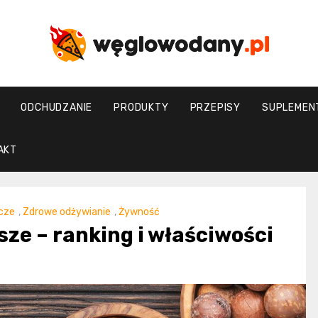
weglowodany.p
ODCHUDZANIE
PRODUKTY
PRZEPISY
SUPLEMEN
AKT
cze
,
Zdrowe odżywianie
,
Żywność
ze – ranking i właściwości