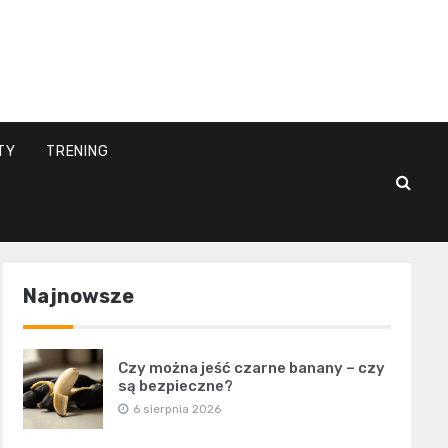
l
TY
TRENING
Najnowsze
Czy można jeść czarne banany – czy
są bezpieczne?
6 sierpnia 2026