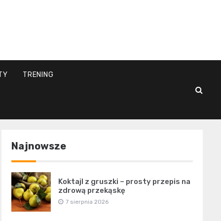
l
TY
TRENING
Najnowsze
Koktajl z gruszki – prosty przepis na
zdrową przekąskę
7 sierpnia 2026