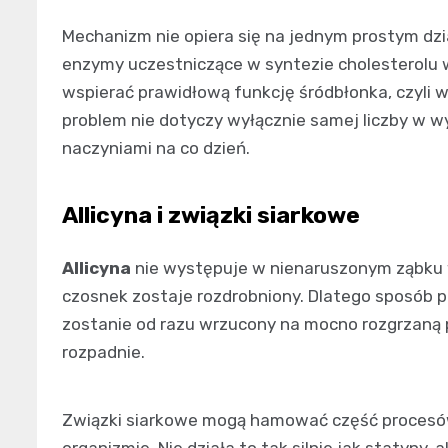
Mechanizm nie opiera się na jednym prostym dz
enzymy uczestniczące w syntezie cholesterolu w 
wspierać prawidłową funkcję śródbłonka, czyli
problem nie dotyczy wyłącznie samej liczby w wyn
naczyniami na co dzień.
Allicyna i związki siarkowe
Allicyna
nie występuje w nienaruszonym ząbku w
czosnek zostaje rozdrobniony. Dlatego sposób 
zostanie od razu wrzucony na mocno rozgrzaną 
rozpadnie.
Związki siarkowe mogą hamować część procesów
organizmie. Nie działa to tak silnie jak statyny, 