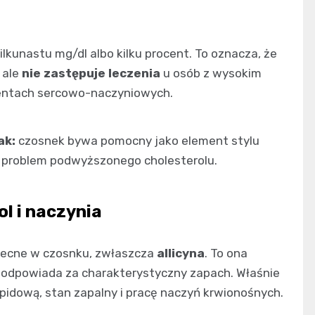
ilkunastu mg/dl albo kilku procent. To oznacza, że
 ale
nie zastępuje leczenia
u osób z wysokim
ydentach sercowo-naczyniowych.
ak:
czosnek bywa pomocny jako element stylu
e problem podwyższonego cholesterolu.
ol i naczynia
obecne w czosnku, zwłaszcza
allicyna
. To ona
i odpowiada za charakterystyczny zapach. Właśnie
ipidową, stan zapalny i pracę naczyń krwionośnych.