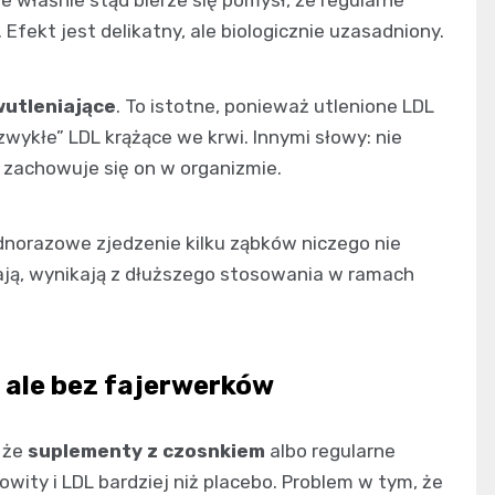
 Efekt jest delikatny, ale biologicznie uzasadniony.
wutleniające
. To istotne, ponieważ utlenione LDL
„zwykłe” LDL krążące we krwi. Innymi słowy: nie
jak zachowuje się on w organizmie.
dnorazowe zjedzenie kilku ząbków niczego nie
iają, wynikają z dłuższego stosowania w ramach
, ale bez fajerwerków
 że
suplementy z czosnkiem
albo regularne
wity i LDL bardziej niż placebo. Problem w tym, że