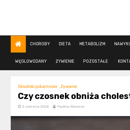
Skip
to
content
CHOROBY
DIETA
METABOLIZM
NAWYKI
WĘGLOWODANY
ŻYWIENIE
POZOSTAŁE
KONT
Składniki pokarmowe
,
Żywienie
Czy czosnek obniża choleste
2 czerwca 2026
Paulina Skowron