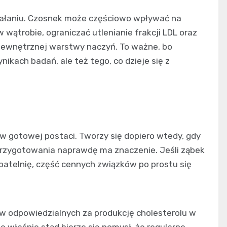
iałaniu. Czosnek może częściowo wpływać na
wątrobie, ograniczać utlenianie frakcji LDL oraz
 wewnętrznej warstwy naczyń. To ważne, bo
ikach badań, ale też tego, co dzieje się z
 gotowej postaci. Tworzy się dopiero wtedy, gdy
przygotowania naprawdę ma znaczenie. Jeśli ząbek
patelnię, część cennych związków po prostu się
 odpowiedzialnych za produkcję cholesterolu w
ale właśnie stąd bierze się pomysł, że regularne