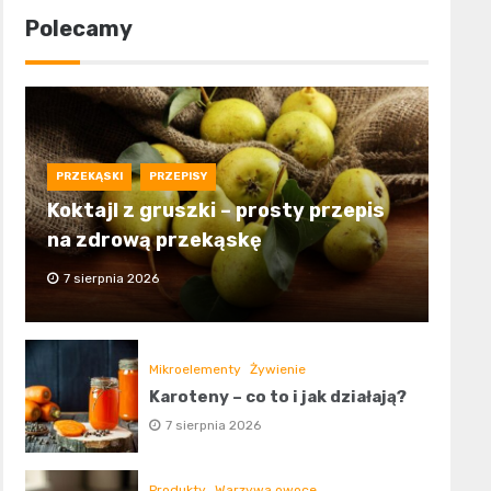
Polecamy
PRZEKĄSKI
PRZEPISY
Koktajl z gruszki – prosty przepis
na zdrową przekąskę
7 sierpnia 2026
Mikroelementy
Żywienie
Karoteny – co to i jak działają?
7 sierpnia 2026
Produkty
Warzywa owoce