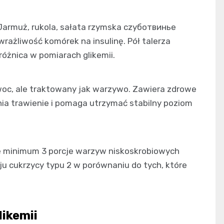
Jarmuż, rukola, sałata rzymska czyботвинье
rażliwość komórek na insulinę. Pół talerza
óżnica w pomiarach glikemii.
oc, ale traktowany jak warzywo. Zawiera zdrowe
lnia trawienie i pomaga utrzymać stabilny poziom
e minimum 3 porcje warzyw niskoskrobiowych
ju cukrzycy typu 2 w porównaniu do tych, które
likemii