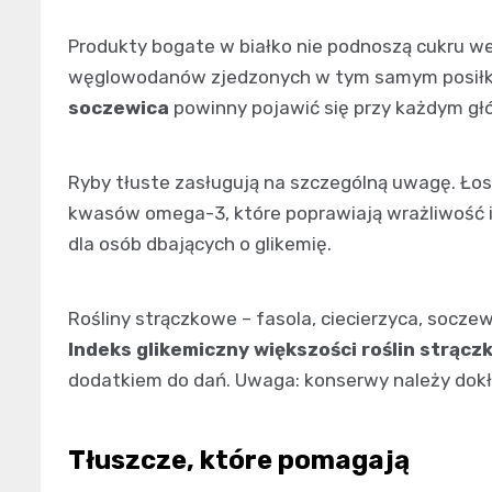
Produkty bogate w białko nie podnoszą cukru we
węglowodanów zjedzonych w tym samym posił
soczewica
powinny pojawić się przy każdym gł
Ryby tłuste zasługują na szczególną uwagę. Łoso
kwasów omega-3, które poprawiają wrażliwość 
dla osób dbających o glikemię.
Rośliny strączkowe – fasola, ciecierzyca, soczew
Indeks glikemiczny większości roślin strąc
dodatkiem do dań. Uwaga: konserwy należy dokła
Tłuszcze, które pomagają