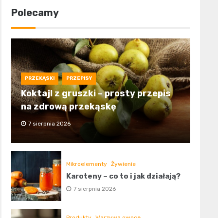
Polecamy
PRZEKĄSKI
PRZEPISY
Koktajl z gruszki – prosty przepis
na zdrową przekąskę
7 sierpnia 2026
Mikroelementy
Żywienie
Karoteny – co to i jak działają?
7 sierpnia 2026
Produkty
Warzywa owoce