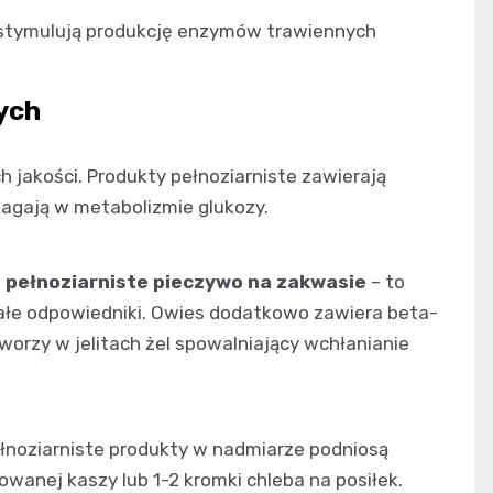
ia stymulują produkcję enzymów trawiennych
ych
 jakości. Produkty pełnoziarniste zawierają
omagają w metabolizmie glukozy.
, pełnoziarniste pieczywo na zakwasie
– to
białe odpowiedniki. Owies dodatkowo zawiera beta-
tworzy w jelitach żel spowalniający wchłanianie
łnoziarniste produkty w nadmiarze podniosą
owanej kaszy lub 1-2 kromki chleba na posiłek.