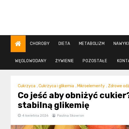
Skip
to
content
CHOROBY
DIETA
METABOLIZM
NAWYKI
WĘGLOWODANY
ŻYWIENIE
POZOSTAŁE
KONT
Cukrzyca
,
Cukrzyca i glikemia
,
Mikroelementy
,
Zdrowe odż
Co jeść aby obniżyć cukie
stabilną glikemię
4 kwietnia 2026
Paulina Skowron