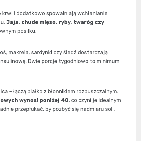
 krwi i dodatkowo spowalniają wchłanianie
ku.
Jaja, chude mięso, ryby, twaróg czy
ównym posiłku.
ś, makrela, sardynki czy śledź dostarczają
insulinową. Dwie porcje tygodniowo to minimum
ica – łączą białko z błonnikiem rozpuszczalnym.
zkowych wynosi poniżej 40
, co czyni je idealnym
dnie przepłukać, by pozbyć się nadmiaru soli.