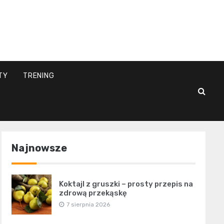
l
TY
TRENING
Najnowsze
Koktajl z gruszki – prosty przepis na
zdrową przekąskę
7 sierpnia 2026