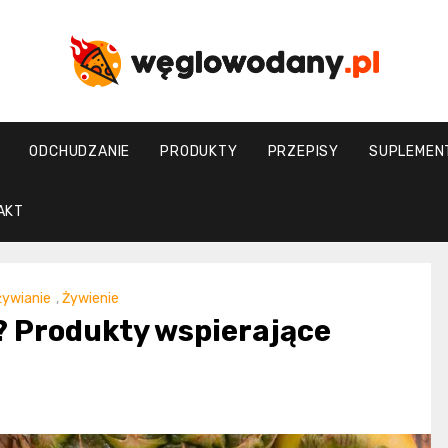
weglowodany.p
ODCHUDZANIE
PRODUKTY
PRZEPISY
SUPLEMEN
AKT
ywianie
,
Żywienie
r? Produkty wspierające