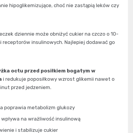
e hipoglikemizujące, choć nie zastąpią leków czy
żeczek dziennie może obniżyć cukier na czczo o 10-
ci receptorów insulinowych. Najlepiej dodawać go
yżka octu przed posiłkiem bogatym w
a
i redukuje poposiłkowy wzrost glikemii nawet o
inut przed jedzeniem.
a poprawia metabolizm glukozy
 wpływa na wrażliwość insulinową
ienie i stabilizuje cukier