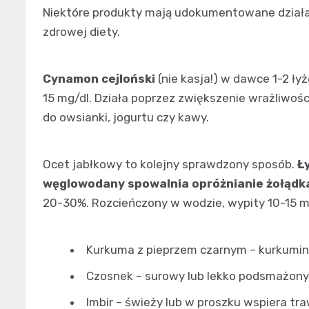
Niektóre produkty mają udokumentowane działani
zdrowej diety.
Cynamon cejloński
(nie kasja!) w dawce 1-2 ły
15 mg/dl. Działa poprzez zwiększenie wrażliwoś
do owsianki, jogurtu czy kawy.
Ocet jabłkowy to kolejny sprawdzony sposób.
Ł
węglowodany spowalnia opróżnianie żołądk
20-30%. Rozcieńczony w wodzie, wypity 10-15 m
Kurkuma z pieprzem czarnym – kurkumin
Czosnek – surowy lub lekko podsmażony
Imbir – świeży lub w proszku wspiera traw