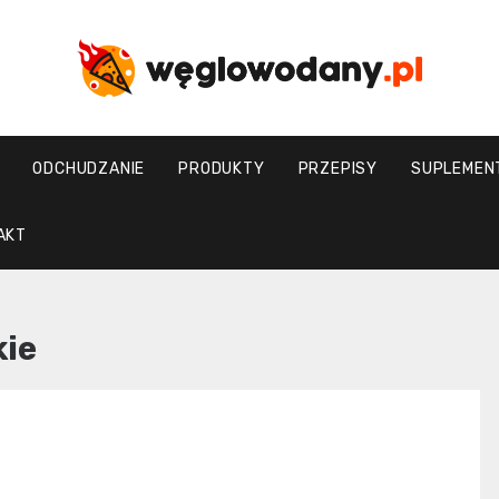
weglowodany.p
ODCHUDZANIE
PRODUKTY
PRZEPISY
SUPLEMEN
AKT
kie