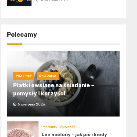
4 sierpnia 2026
Polecamy
PRZEPISY
ŚNIADANIA
Płatki owsiane na śniadanie –
pomysły i korzyści
5 sierpnia 2026
Produkty
Żywność
Len mielony – jak pić i kiedy