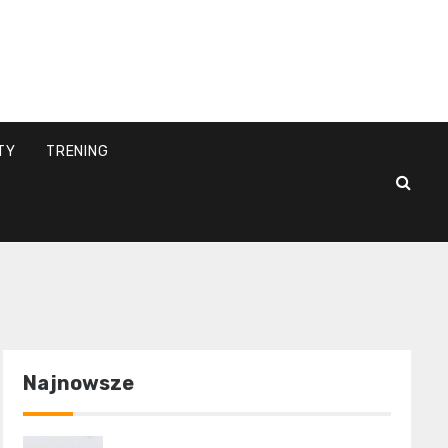
l
TY
TRENING
Najnowsze