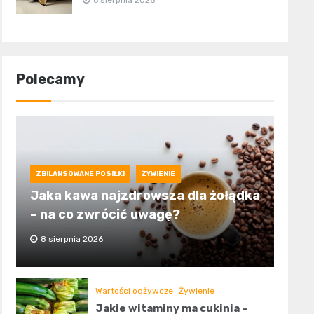
6 sierpnia 2026
Polecamy
ZBILANSOWANE POSIŁKI
ŻYWIENIE
Jaka kawa najzdrowsza dla żołądka
– na co zwrócić uwagę?
8 sierpnia 2026
Wartości odżywcze
Żywienie
Jakie witaminy ma cukinia –