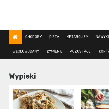
Skip
to
content
CHOROBY
DIETA
METABOLIZM
NAWYKI
WĘGLOWODANY
ŻYWIENIE
POZOSTAŁE
KONT
Wypieki