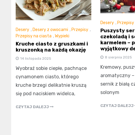
Desery
,
Przepisy
Desery
,
Desery z owocami
,
Przepisy
,
Puszysty sern
czekoladą i 
Przepisy na ciasta
,
Wypieki
karmelem – p
Kruche ciasto z gruszkami i
wyjątkowy d
kruszonką na każdą okazję
8 sierpnia 2025
14 listopada 2025
Kremowy, puszy
Wyobraź sobie ciepłe, pachnące
aromatyczny – 
cynamonem ciasto, którego
sernik z białą c
kruche brzegi delikatnie kruszą
solonym
się pod naciskiem widelca,
CZYTAJ DALEJJ
CZYTAJ DALEJJ