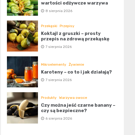
wartości odżywcze warzywa
8 sierpnia 2026
Przekąski
Przepisy
Koktajl z gruszki – prosty
przepis na zdrową przekąskę
7 sierpnia 2026
Mikroelementy
Żywienie
Karoteny – co to i jak działają?
7 sierpnia 2026
Produkty
Warzywa owoce
Czy można jeść czarne banany –
czy są bezpieczne?
6 sierpnia 2026