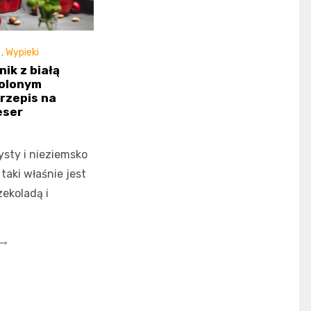
,
Wypieki
ik z białą
solonym
rzepis na
eser
sty i nieziemsko
taki właśnie jest
zekoladą i