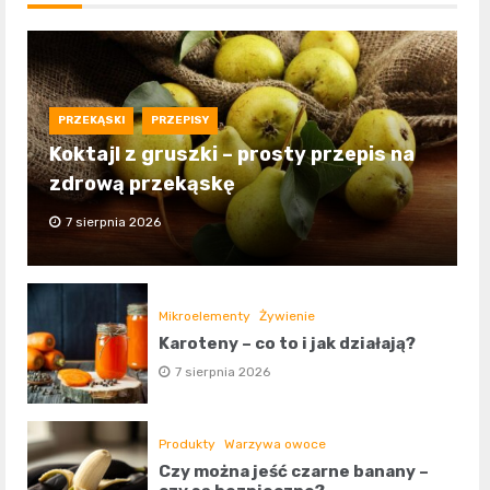
PRZEKĄSKI
PRZEPISY
Koktajl z gruszki – prosty przepis na
zdrową przekąskę
7 sierpnia 2026
Mikroelementy
Żywienie
Karoteny – co to i jak działają?
7 sierpnia 2026
Produkty
Warzywa owoce
Czy można jeść czarne banany –