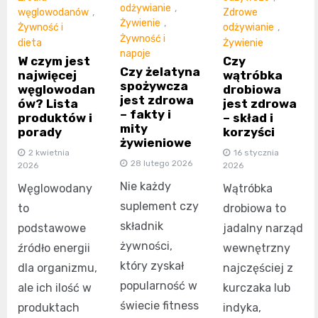
odżywianie
,
węglowodanów
,
Zdrowe
Żywienie
,
Żywność i
odżywianie
,
Żywność i
dieta
Żywienie
napoje
W czym jest
Czy
Czy żelatyna
najwięcej
wątróbka
spożywcza
węglowodan
drobiowa
jest zdrowa
ów? Lista
jest zdrowa
– fakty i
produktów i
– skład i
mity
porady
korzyści
żywieniowe
2 kwietnia
16 stycznia
28 lutego 2026
2026
2026
Nie każdy
Węglowodany
Wątróbka
suplement czy
to
drobiowa to
składnik
podstawowe
jadalny narząd
żywności,
źródło energii
wewnętrzny
który zyskał
dla organizmu,
najczęściej z
popularność w
ale ich ilość w
kurczaka lub
świecie fitness
produktach
indyka,